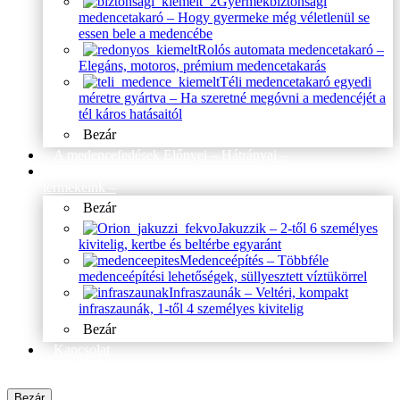
Gyermekbiztonsági
medencetakaró
–
Hogy gyermeke még véletlenül se
essen bele a medencébe
Rolós automata medencetakaró
–
Elegáns, motoros, prémium medencetakarás
Téli medencetakaró egyedi
méretre gyártva
–
Ha szeretné megóvni a medencéjét a
tél káros hatásaitól
Bezár
A medencefedések Előnyei – Hátrányai
–
Egyéb
termékeink
–
Bezár
Jakuzzik
–
2-től 6 személyes
kivitelig, kertbe és beltérbe egyaránt
Medenceépítés
–
Többféle
medenceépítési lehetőségek, süllyesztett víztükörrel
Infraszaunák
–
Veltéri, kompakt
infraszaunák, 1-től 4 személyes kivitelig
Bezár
Kapcsolat
Elérhetőség
Bezár