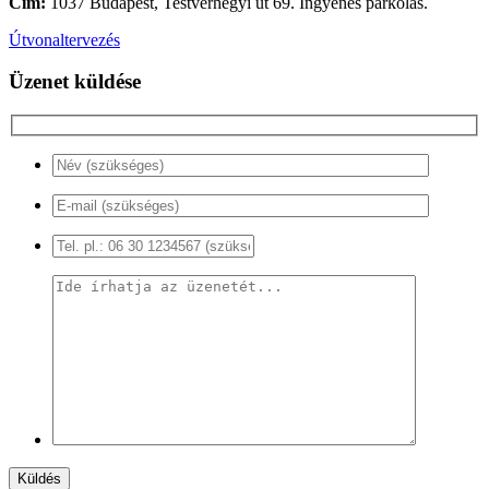
Cím:
1037
Budapest
,
Testvérhegyi út 69.
Ingyenes parkolás.
Útvonaltervezés
Üzenet küldése