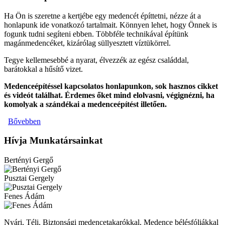
Ha Ön is szeretne a kertjébe egy medencét építtetni, nézze át a
honlapunk ide vonatkozó tartalmait. Könnyen lehet, hogy Önnek is
fogunk tudni segíteni ebben. Többféle technikával építünk
magánmedencéket, kizárólag süllyesztett víztükörrel.
Tegye kellemesebbé a nyarat, élvezzék az egész családdal,
barátokkal a hűsítő vizet.
Medenceépítéssel kapcsolatos honlapunkon, sok hasznos cikket
és videót találhat. Érdemes őket mind elolvasni, végignézni, ha
komolyak a szándékai a medenceépítést illetően.
Bővebben
Hívja Munkatársainkat
Bertényi Gergő
Pusztai Gergely
Fenes Ádám
Nyári, Téli, Biztonsági medencetakarókkal, Medence bélésfóliákkal