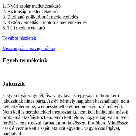
1. Nyári szolár medencetakaró
2. Biztonsági medencetakaró
3. Eltolható polikarbonát medencefedés
4. Redőnylamellás – motoros medencefedés
5. Téli medencetakaró
További részletek
Visszaugrás a navigációhoz
Egyéb termékeink
Jakuzzik
Legyen nyár vagy tél, ősz vagy tavasz, egy saját otthoni kerti
jakuzzinak nincs párja. Az év bármely napjában használhatja, nem
kell edzőterembe, wellnesshotelbe elmennie ezért az élményért.
Nem kell ismeretlenekkel megosztania, nem kell hallgatnia mások
problémáit lazítás közben. Nem kell félnie, hogy elkap valamilyen
fertőzést egy rosszul karbantartott közösségi fürdőben. Mindössze
csak élveznie kell a saját jakuzzit egyedül, vagy a családjával,
barátaival.