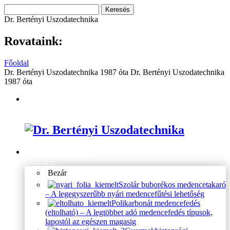
Keresés:
Dr. Bertényi Uszodatechnika
Rovataink:
Főoldal
Dr. Bertényi Uszodatechnika 1987 óta
Dr. Bertényi Uszodatechnika
1987 óta
Termékek/
kezdőlap
Medence fedések /
takarók
–
Bezár
Szolár buborékos medencetakaró
–
A legegyszerűbb nyári medencefűtési lehetőség
Polikarbonát medencefedés
(eltolható)
–
A legtöbbet adó medencefedés típusok,
lapostól az egészen magasig