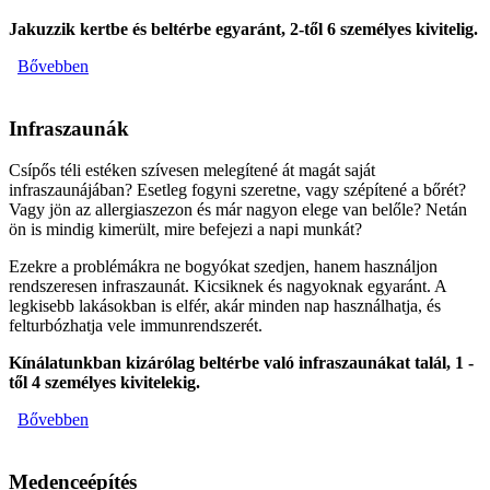
Jakuzzik kertbe és beltérbe egyaránt, 2-től 6 személyes kivitelig.
Bővebben
Infraszaunák
Csípős téli estéken szívesen melegítené át magát saját
infraszaunájában? Esetleg fogyni szeretne, vagy szépítené a bőrét?
Vagy jön az allergiaszezon és már nagyon elege van belőle? Netán
ön is mindig kimerült, mire befejezi a napi munkát?
Ezekre a problémákra ne bogyókat szedjen, hanem használjon
rendszeresen infraszaunát. Kicsiknek és nagyoknak egyaránt. A
legkisebb lakásokban is elfér, akár minden nap használhatja, és
felturbózhatja vele immunrendszerét.
Kínálatunkban kizárólag beltérbe való infraszaunákat talál, 1 -
től 4 személyes kivitelekig.
Bővebben
Medenceépítés