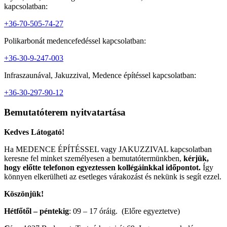
kapcsolatban:
+36-70-505-74-27
Polikarbonát medencefedéssel kapcsolatban:
+36-30-9-247-003
Infraszaunával, Jakuzzival, Medence építéssel kapcsolatban:
+36-30-297-90-12
Bemutatóterem nyitvatartása
Kedves Látogató!
Ha MEDENCE ÉPÍTÉSSEL vagy JAKUZZIVAL kapcsolatban
keresne fel minket személyesen a bemutatótermünkben,
kérjük,
hogy előtte telefonon egyeztessen kollégáinkkal időpontot.
Így
könnyen elkerülheti az esetleges várakozást és nekünk is segít ezzel.
Köszönjük!
Hétfőtől – péntekig
: 09 – 17 óráig. (Előre egyeztetve)